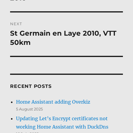
NEXT
St Germain en Laye 2010, VTT
Next
post:
50km
RECENT POSTS
Home Assistant adding Overkiz
5 August 2025
Updating Let’s Encrypt certificates not
working Home Assistant with DuckDns